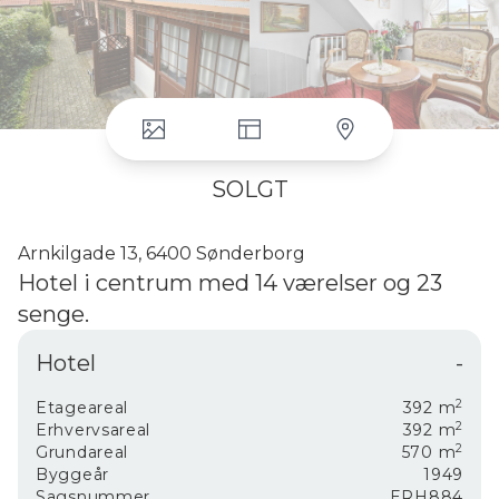
SOLGT
Arnkilgade 13, 6400 Sønderborg
Hotel i centrum med 14 værelser og 23
senge.
Unik Hotel Ejendom i Hjertet af Sønderborg med kort afstand til
Hotel
-
byens gågade.
Denne ekstraordinære ejendom på Arnkilgade 13 er en smukt
2
Etageareal
392
m
bevaret rødstensbygning fra 1949, der har sin egen unikke charme.
2
Erhvervsareal
392
m
Med kun 5 minutters gang til byens gågade, er det oplagt for både
2
Grundareal
570
m
forretningsrejsende og turister at overnatte på dette hotel.
Byggeår
1949
Ejendomsdetaljer:
Sagsnummer
ERH884