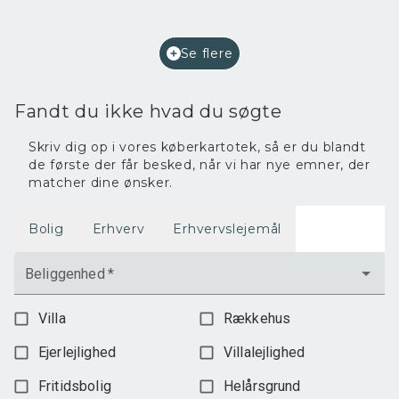
Etageareal
220
m
Afkast i %
7,2
Ejendomstype
Bolig/erhverv
Se flere
2.400.000 kr.
Fandt du ikke hvad du søgte
Skriv dig op i vores køberkartotek, så er du blandt
de første der får besked, når vi har nye emner, der
matcher dine ønsker.
Bolig
Erhverv
Erhvervslejemål
Beliggenhed
*
Villa
Rækkehus
Ejerlejlighed
Villalejlighed
Fritidsbolig
Helårsgrund