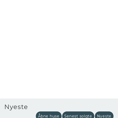
kultur og uddannelse.
Der er i alt 74.000 indbyggere, svarende til knap 50.000 husstande.
Turismen bruser i Sønderborg, især i sommerperioden I 2022 havde
Sønderborg Kommune mere end 1,4 mio. turistovernatninger.
Nyeste
Åbne huse
Senest solgte
Nyeste