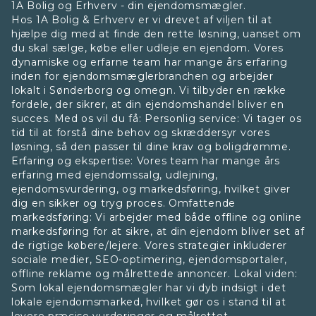
1A Bolig og Erhverv - din ejendomsmægler.
Hos 1A Bolig & Erhverv er vi drevet af viljen til at
hjælpe dig med at finde den rette løsning, uanset om
du skal sælge, købe eller udleje en ejendom. Vores
dynamiske og erfarne team har mange års erfaring
inden for ejendomsmæglerbranchen og arbejder
lokalt i Sønderborg og omegn. Vi tilbyder en række
fordele, der sikrer, at din ejendomshandel bliver en
succes. Med os vil du få: Personlig service: Vi tager os
tid til at forstå dine behov og skræddersyr vores
løsning, så den passer til dine krav og boligdrømme.
Erfaring og ekspertise: Vores team har mange års
erfaring med ejendomssalg, udlejning,
ejendomsvurdering, og markedsføring, hvilket giver
dig en sikker og tryg proces. Omfattende
markedsføring: Vi arbejder med både offline og online
markedsføring for at sikre, at din ejendom bliver set af
de rigtige købere/lejere. Vores strategier inkluderer
sociale medier, SEO-optimering, ejendomsportaler,
offline reklame og målrettede annoncer. Lokal viden:
Som lokal ejendomsmægler har vi dyb indsigt i det
lokale ejendomsmarked, hvilket gør os i stand til at