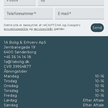
Postnr
By
Telefonnummer
*
E-mail
*
Dette site er beskyttet af reCAPTCHA og Google’s
Send
privatlivspolitik
og
servicevilkår
gælder.
1A Bolig & Erhverv ApS
Jernbanegade 19
6400
Sønderborg
+45 36 14 14 18
1a@1abolig.dk
CVR
39954877
Åbningstider
Mandag
10-16
Tirsdag
10-16
Onsdag
10-16
Torsdag
10-16
Fredag
10-16
Lørdag
Efter Aftale
Søndag
Efter Aftale