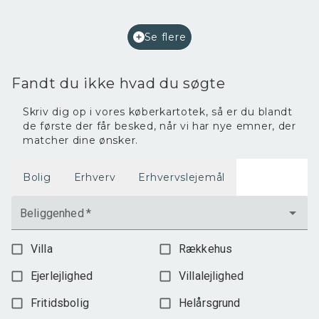
Afkast i %
7,2
Ejendomstype
Bolig/erhverv
Se flere
2.400.000 kr.
Fandt du ikke hvad du søgte
Skriv dig op i vores køberkartotek, så er du blandt
de første der får besked, når vi har nye emner, der
matcher dine ønsker.
Bolig
Erhverv
Erhvervslejemål
Beliggenhed
*
Villa
Rækkehus
Ejerlejlighed
Villalejlighed
Fritidsbolig
Helårsgrund