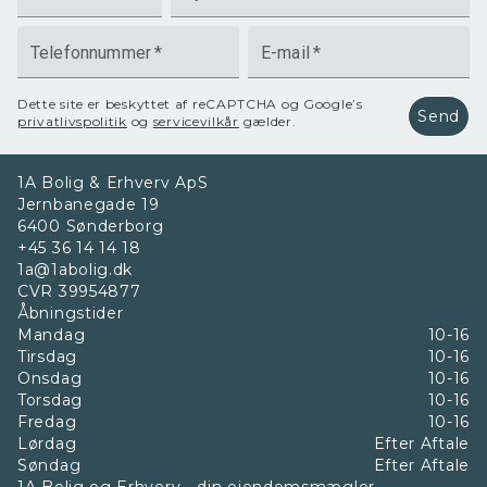
Telefonnummer
*
E-mail
*
Dette site er beskyttet af reCAPTCHA og Google’s
Send
privatlivspolitik
og
servicevilkår
gælder.
1A Bolig & Erhverv ApS
Jernbanegade 19
6400
Sønderborg
+45 36 14 14 18
1a@1abolig.dk
CVR
39954877
Åbningstider
Mandag
10-16
Tirsdag
10-16
Onsdag
10-16
Torsdag
10-16
Fredag
10-16
Lørdag
Efter Aftale
Søndag
Efter Aftale