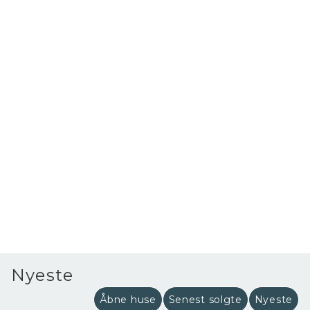
Nyeste
Åbne huse
Senest solgte
Nyeste