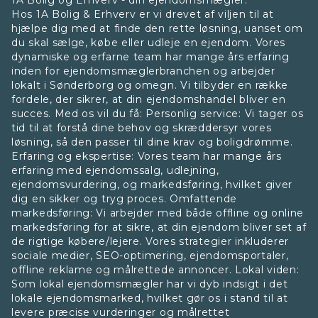
1A Bolig og Erhverv - din ejendomsmægler.
Hos 1A Bolig & Erhverv er vi drevet af viljen til at
hjælpe dig med at finde den rette løsning, uanset om
du skal sælge, købe eller udleje en ejendom. Vores
dynamiske og erfarne team har mange års erfaring
inden for ejendomsmæglerbranchen og arbejder
lokalt i Sønderborg og omegn. Vi tilbyder en række
fordele, der sikrer, at din ejendomshandel bliver en
succes. Med os vil du få: Personlig service: Vi tager os
tid til at forstå dine behov og skræddersyr vores
løsning, så den passer til dine krav og boligdrømme.
Erfaring og ekspertise: Vores team har mange års
erfaring med ejendomssalg, udlejning,
ejendomsvurdering, og markedsføring, hvilket giver
dig en sikker og tryg proces. Omfattende
markedsføring: Vi arbejder med både offline og online
markedsføring for at sikre, at din ejendom bliver set af
de rigtige købere/lejere. Vores strategier inkluderer
sociale medier, SEO-optimering, ejendomsportaler,
offline reklame og målrettede annoncer. Lokal viden:
Som lokal ejendomsmægler har vi dyb indsigt i det
lokale ejendomsmarked, hvilket gør os i stand til at
levere præcise vurderinger og målrettet