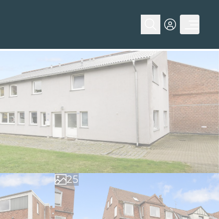
0
1
2
0
3
1
4
2
5
3
6
4
7
5
8