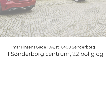
Hilmar Finsens Gade 10A, st., 6400 Sønderborg
I Sønderborg centrum, 22 bolig og 
Centralt beliggende i Sønderborg med gå afstand til Gågade og tæ
Stor ejendom bestående af 5 separate bygninger beliggende melle
parkeringsmuligheder.
Bygning 1
Rødstensejendom med tegltag, ejendommen er i 3,5 etage med 4 boli
Finsens Gade.