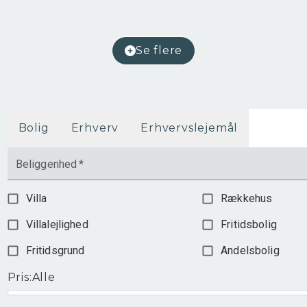
2
Etageareal
300
m
Driftsudgifter
-
Ejendomstype
Butik/detail
Se flere
99.000 kr. / år
Bolig
Erhverv
Erhvervslejemål
Beliggenhed
*
Villa
Rækkehus
Villalejlighed
Fritidsbolig
Fritidsgrund
Andelsbolig
Pris
:
Alle