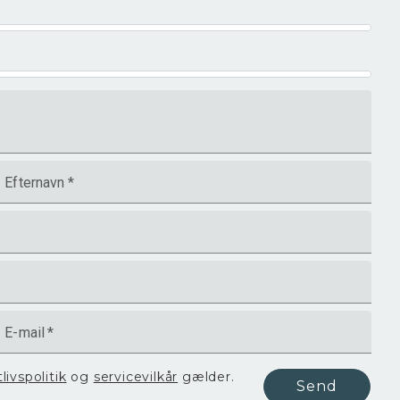
Efternavn
*
E-mail
*
tlivspolitik
og
servicevilkår
gælder.
Send