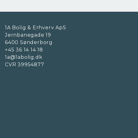
1A Bolig & Erhverv ApS
Jernbanegade 19
6400
Sønderborg
+45 36 14 14 18
1a@1abolig.dk
CVR
39954877