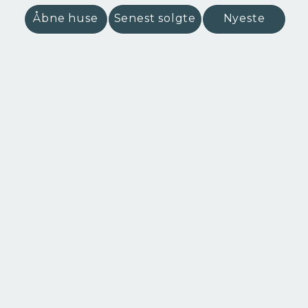
Åbne huse
Senest solgte
Nyeste
Perlegade 68,
6400 Sønderborg