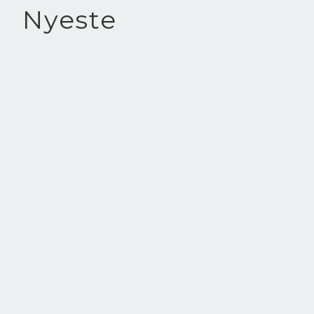
Nyeste
Agtoftsvej 1A, Ulkebøl
6400 Sønderborg