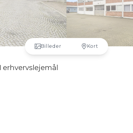
Billeder
Kort
1 erhvervslejemål
t på både Busstation og EUC Syd.
m Hilmar Finsens Gade og Ahlmannsvej, i et lukket område med gode
glejemål, 3 på 96 m² og en på 60 m², synligt beliggende ud til Hilmar