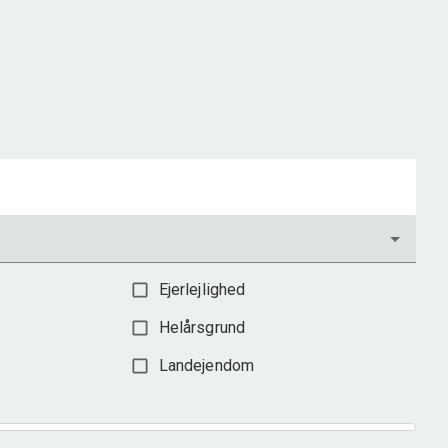
2
Etageareal
220
m
Afkast i %
7,2
Ejendomstype
Bolig/erhverv
2.400.000 kr.
Ejerlejlighed
Helårsgrund
Landejendom