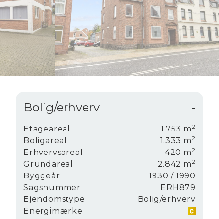
6
9
7
8
9
Bolig/erhverv
-
2
Etageareal
1.753
m
2
Boligareal
1.333
m
2
Erhvervsareal
420
m
2
Grundareal
2.842
m
Byggeår
1930
/ 1990
Sagsnummer
ERH879
Ejendomstype
Bolig/erhverv
Energimærke