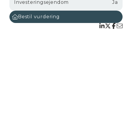
Investeringsejendom
Ja
Bestil vurdering
emål
gen