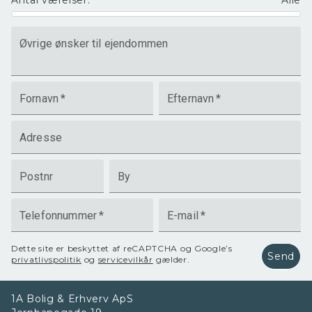
Antal værelser
:
Alle
Øvrige ønsker til ejendommen
Fornavn
*
Efternavn
*
Adresse
Postnr
By
Telefonnummer
*
E-mail
*
Dette site er beskyttet af reCAPTCHA og Google’s
Send
privatlivspolitik
og
servicevilkår
gælder.
1A Bolig & Erhverv ApS