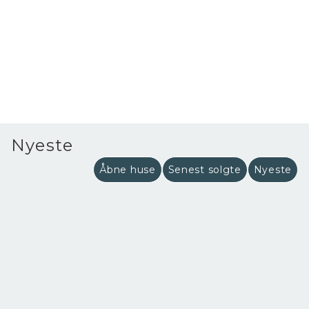
Nyeste
Åbne huse
Senest solgte
Nyeste