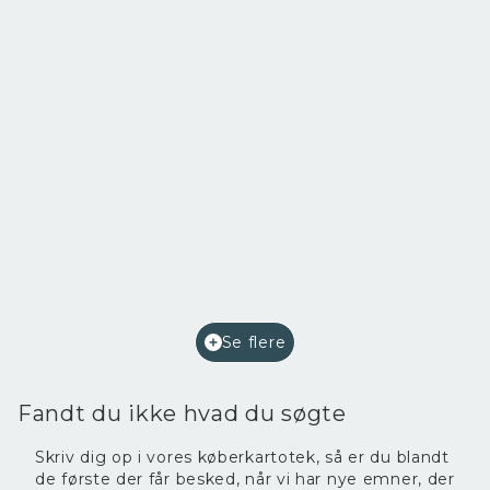
Perlegade 68,
6400 Sønderborg
2
Etageareal
220
m
Afkast i %
7,2
Ejendomstype
Bolig/erhverv
Se flere
2.400.000 kr.
Fandt du ikke hvad du søgte
Skriv dig op i vores køberkartotek, så er du blandt
de første der får besked, når vi har nye emner, der