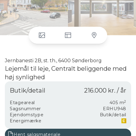
Jernbanesti 2B, st. th., 6400 Sønderborg
Lejemål til leje, Centralt beliggende med
høj synlighed
Vi præsenterer et unikt lejemål på 405 m², der ligger i
Butik/detail
216.000 kr. / år
hjertet af byen, perfekt placeret ved et befærdet
lydskryde. Denne attraktive ejendom har en
2
fremragende synlighed, hvilket gør den ideel til både
Etageareal
405
m
detailhandel og kontorvirksomhed. Fronten er præget
Sagsnummer
ERHU948
af en smuk parklignende have, der ikke blot tilfører
Ejendomstype
Butik/detail
charme til lokationen, men også skaber et
Energimærke
indbydende miljø for både kunder og medarbejdere.
Hent salgsmateriale