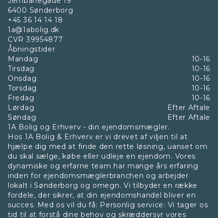
Jernbanegade 19
6400
Sønderborg
+45 36 14 14 18
1a@1abolig.dk
CVR
39954877
Åbningstider
Mandag
10-16
Tirsdag
10-16
Onsdag
10-16
Torsdag
10-16
Fredag
10-16
Lørdag
Efter Aftale
Søndag
Efter Aftale
1A Bolig og Erhverv - din ejendomsmægler.
Hos 1A Bolig & Erhverv er vi drevet af viljen til at
hjælpe dig med at finde den rette løsning, uanset om
du skal sælge, købe eller udleje en ejendom. Vores
dynamiske og erfarne team har mange års erfaring
inden for ejendomsmæglerbranchen og arbejder
lokalt i Sønderborg og omegn. Vi tilbyder en række
fordele, der sikrer, at din ejendomshandel bliver en
succes. Med os vil du få: Personlig service: Vi tager os
tid til at forstå dine behov og skræddersyr vores