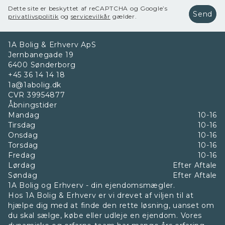
Dette site er beskyttet af reCAPTCHA og Google’s
Send
privatlivspolitik
og
servicevilkår
gælder.
1A Bolig & Erhverv ApS
Jernbanegade 19
6400
Sønderborg
+45 36 14 14 18
1a@1abolig.dk
CVR
39954877
Åbningstider
Mandag
10-16
Tirsdag
10-16
Onsdag
10-16
Torsdag
10-16
Fredag
10-16
Lørdag
Efter Aftale
Søndag
Efter Aftale
1A Bolig og Erhverv - din ejendomsmægler.
Hos 1A Bolig & Erhverv er vi drevet af viljen til at
hjælpe dig med at finde den rette løsning, uanset om
du skal sælge, købe eller udleje en ejendom. Vores