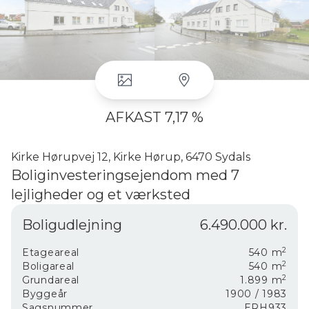
AFKAST 7,17 %
Kirke Hørupvej 12, Kirke Hørup, 6470 Sydals
Boliginvesteringsejendom med 7
lejligheder og et værksted
Boligudlejning
6.490.000 kr.
God investeringsejendom med 7 boliglejemål og et
udhus indrettet til værksted.
2
Etageareal
540
m
Beliggende i Kirke Hørup, som er en charmerende
2
Boligareal
540
m
landsby, beliggende i det smukke sønderjyske
2
Grundareal
1.899
m
landskab og med kun ca. 50 m til skole og
Byggeår
1900
/ 1983
idrætsfaciliteter og ca. 2 km til handlemuligheder,
Sagsnummer
ERH933