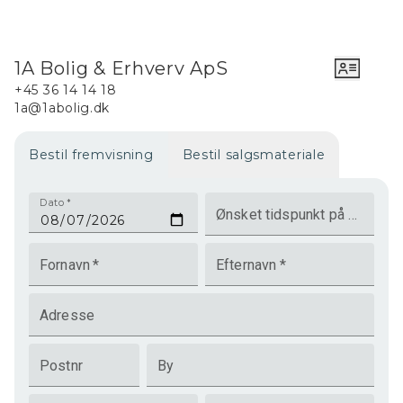
1A Bolig & Erhverv ApS
+45 36 14 14 18
1a@1abolig.dk
Bestil fremvisning
Bestil salgsmateriale
Dato
*
Ønsket tidspunkt på dagen
Fornavn
*
Efternavn
*
Adresse
Postnr
By