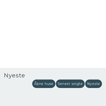
Nyeste
Åbne huse
Senest solgte
Nyeste