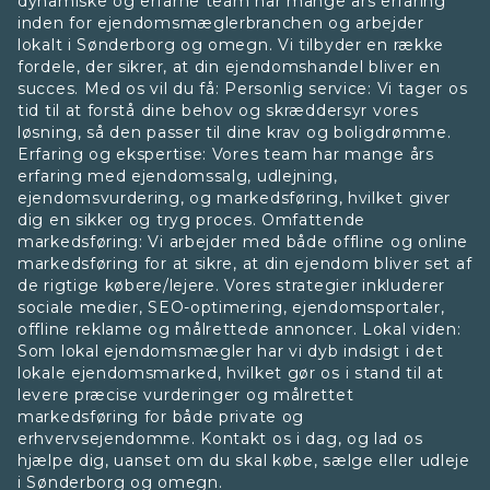
dynamiske og erfarne team har mange års erfaring
inden for ejendomsmæglerbranchen og arbejder
lokalt i Sønderborg og omegn. Vi tilbyder en række
fordele, der sikrer, at din ejendomshandel bliver en
succes. Med os vil du få: Personlig service: Vi tager os
tid til at forstå dine behov og skræddersyr vores
løsning, så den passer til dine krav og boligdrømme.
Erfaring og ekspertise: Vores team har mange års
erfaring med ejendomssalg, udlejning,
ejendomsvurdering, og markedsføring, hvilket giver
dig en sikker og tryg proces. Omfattende
markedsføring: Vi arbejder med både offline og online
markedsføring for at sikre, at din ejendom bliver set af
de rigtige købere/lejere. Vores strategier inkluderer
sociale medier, SEO-optimering, ejendomsportaler,
offline reklame og målrettede annoncer. Lokal viden:
Som lokal ejendomsmægler har vi dyb indsigt i det
lokale ejendomsmarked, hvilket gør os i stand til at
levere præcise vurderinger og målrettet
markedsføring for både private og
erhvervsejendomme. Kontakt os i dag, og lad os
hjælpe dig, uanset om du skal købe, sælge eller udleje
i Sønderborg og omegn.