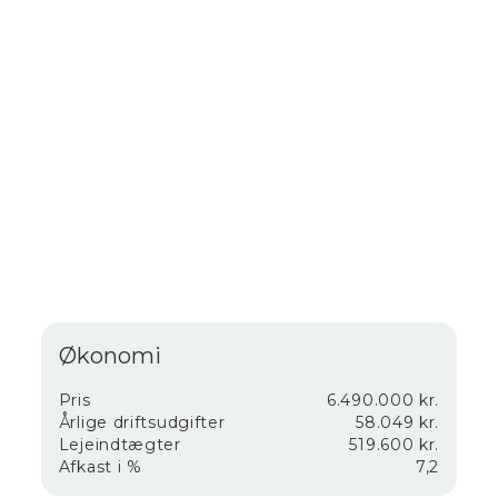
familier.
Alle lejemål har egne el målere, der er vand og
varmemålere, Brunata udfærdiger varme regnskab.
Denne boligudlejningsejendom i Kirke Hørup er
således en attraktiv investering for den, der søger en
stabil og langsigtet indkomstkilde på det sønderjyske
boligmarked.
Økonomi
Pris
6.490.000 kr.
Årlige driftsudgifter
58.049 kr.
Lejeindtægter
519.600 kr.
Afkast i %
7,2