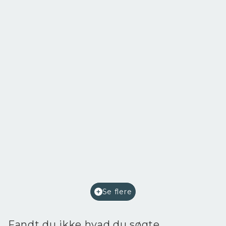
Perlegade 68,
6400 Sønderborg
2
Etageareal
220
m
Afkast i %
7,2
Ejendomstype
Bolig/erhverv
Se flere
2.400.000 kr.
Fandt du ikke hvad du søgte