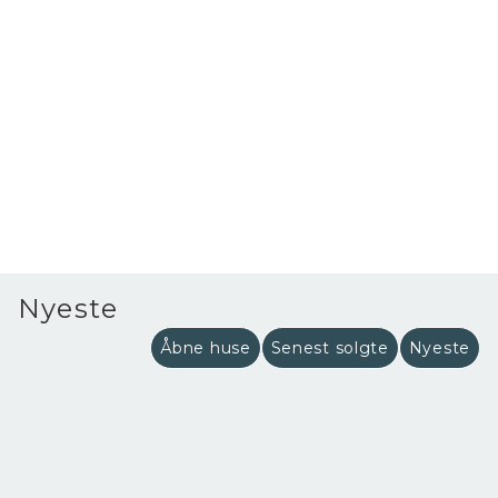
Nyeste
Åbne huse
Senest solgte
Nyeste