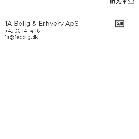
østkysten af Als.
Området har gode indkøbsmuligheder, restauranter
og caféer. Sønderborg ligger tæt på med et bredere
1A Bolig & Erhverv ApS
udvalg af butikker og kulturelle tilbud.
+45 36 14 14 18
1a@1abolig.dk
Grunden er perfekt til familier og par, der ønsker at
nyde naturen og den fredelige atmosfære. Der er
også potentiale for udlejning.