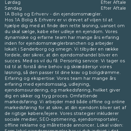
Lørdag
Efter Aftale
Søndag
Efter Aftale
1A Bolig og Erhverv - din ejendomsmægler.
Hos 1A Bolig & Erhverv er vi drevet af viljen til at
hjælpe dig med at finde den rette løsning, uanset om
du skal sælge, købe eller udleje en ejendom. Vores
dynamiske og erfarne team har mange års erfaring
inden for ejendomsmæglerbranchen og arbejder
lokalt i Sønderborg og omegn. Vi tilbyder en række
fordele, der sikrer, at din ejendomshandel bliver en
succes. Med os vil du få: Personlig service: Vi tager os
tid til at forstå dine behov og skræddersyr vores
løsning, så den passer til dine krav og boligdrømme.
Erfaring og ekspertise: Vores team har mange års
erfaring med ejendomssalg, udlejning,
ejendomsvurdering, og markedsføring, hvilket giver
dig en sikker og tryg proces. Omfattende
markedsføring: Vi arbejder med både offline og online
markedsføring for at sikre, at din ejendom bliver set af
de rigtige købere/lejere. Vores strategier inkluderer
sociale medier, SEO-optimering, ejendomsportaler,
offline reklame og målrettede annoncer. Lokal viden: