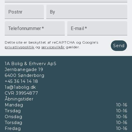
Postnr
By
Telefonnummer
*
E-mail
*
Dette site er beskyttet af reCAPTCHA og Google’s
Send
privatlivspolitik
og
servicevilkår
gælder.
1A Bolig & Erhverv ApS
Jernbanegade 19
6400
Sønderborg
+45 36 14 14 18
1a@1abolig.dk
CVR
39954877
Åbningstider
Mandag
10-16
Tirsdag
10-16
Onsdag
10-16
Torsdag
10-16
Fredag
10-16