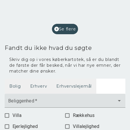
2
Etageareal
220
m
Afkast i %
7,2
Ejendomstype
Bolig/erhverv
Se flere
2.400.000 kr.
Fandt du ikke hvad du søgte
Skriv dig op i vores køberkartotek, så er du blandt
de første der får besked, når vi har nye emner, der
matcher dine ønsker.
Bolig
Erhverv
Erhvervslejemål
Beliggenhed
*
Villa
Rækkehus
Ejerlejlighed
Villalejlighed