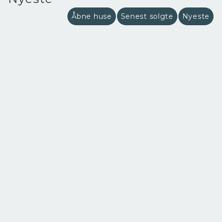
Åbne huse
Senest solgte
Nyeste
Agtoftsvej 1A, Ulkebøl
6400 Sønderborg