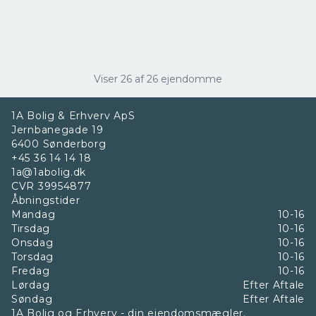
6400 Sønderborg
2
Etageareal
132
m
Driftsudgifter
1.800
Ejendomstype
Viser
26
af
26
ejendomme
Butik/detail
1A Bolig & Erhverv ApS
91.200 kr. / år
Jernbanegade 19
6400
Sønderborg
+45 36 14 14 18
1a@1abolig.dk
CVR
39954877
Åbningstider
Mandag
10-16
Tirsdag
10-16
Onsdag
10-16
Torsdag
10-16
Fredag
10-16
Lørdag
Efter Aftale
Søndag
Efter Aftale
1A Bolig og Erhverv - din ejendomsmægler.