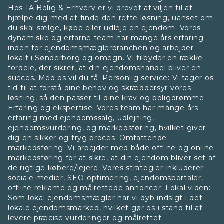
Hos 1A Bolig & Erhverv er vi drevet af viljen til at
hjælpe dig med at finde den rette løsning, uanset om
du skal sælge, købe eller udleje en ejendom. Vores
dynamiske og erfarne team har mange års erfaring
inden for ejendomsmæglerbranchen og arbejder
lokalt i Sønderborg og omegn. Vi tilbyder en række
fordele, der sikrer, at din ejendomshandel bliver en
succes. Med os vil du få: Personlig service: Vi tager os
tid til at forstå dine behov og skræddersyr vores
løsning, så den passer til dine krav og boligdrømme.
Erfaring og ekspertise: Vores team har mange års
erfaring med ejendomssalg, udlejning,
ejendomsvurdering, og markedsføring, hvilket giver
dig en sikker og tryg proces. Omfattende
markedsføring: Vi arbejder med både offline og online
markedsføring for at sikre, at din ejendom bliver set af
de rigtige købere/lejere. Vores strategier inkluderer
sociale medier, SEO-optimering, ejendomsportaler,
offline reklame og målrettede annoncer. Lokal viden:
Som lokal ejendomsmægler har vi dyb indsigt i det
lokale ejendomsmarked, hvilket gør os i stand til at
levere præcise vurderinger og målrettet